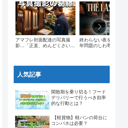
アマフレ対面配達の写真撮
終わらない夜を走る。20
影…「正直、めんどくさい」
年問題のしわ寄せと、
現場ドライバーのリアルな本
ワンマイルの泥臭いリ
音と葛藤
人気記事
閑散期を乗り切る！フード
デリバリーで行うべき効率
的な行動とは？
【軽貨物】軽バンの荷台に
コンパネは必要？