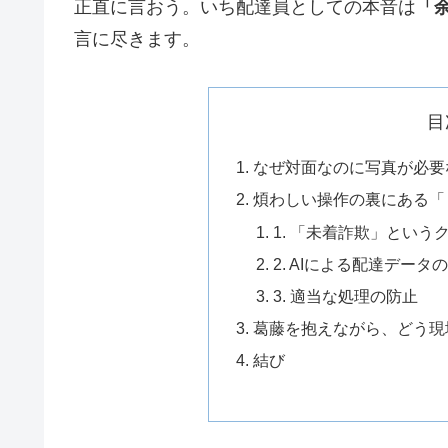
正直に言おう。いち配達員としての本音は
「
言に尽きます。
目
なぜ対面なのに写真が必要
煩わしい操作の裏にある「
1. 「未着詐欺」という
2. AIによる配達データ
3. 適当な処理の防止
葛藤を抱えながら、どう現
結び