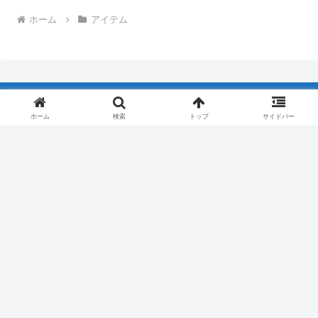
ホーム
アイテム
ホーム
検索
トップ
サイドバー
プライバシーポリシー
メッセージ&お問合せ
© 2024 軽貨物style.