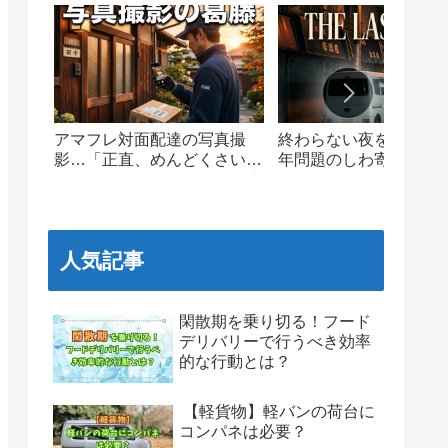
アマフレ対面配達の写真撮
終わらない夜を走る。20
影…「正直、めんどくさい」
年問題のしわ寄せと、
現場ドライバーのリアルな本
ワンマイルの泥臭いリ
音と葛藤
人気記事
閑散期を乗り切る！フード
デリバリーで行うべき効率
的な行動とは？
【軽貨物】軽バンの荷台に
コンパネは必要？