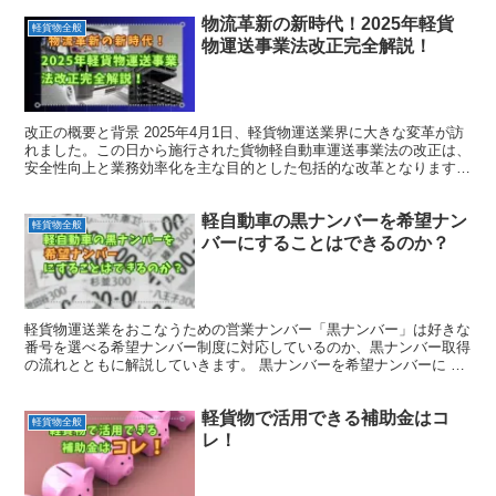
物流革新の新時代！2025年軽貨
軽貨物全般
物運送事業法改正完全解説！
改正の概要と背景 2025年4月1日、軽貨物運送業界に大きな変革が訪
れました。この日から施行された貨物軽自動車運送事業法の改正は、
安全性向上と業務効率化を主な目的とした包括的な改革となります。
近年のEC市場の急成長に伴い、宅配便の取扱個数...
軽自動車の黒ナンバーを希望ナン
軽貨物全般
バーにすることはできるのか？
軽貨物運送業をおこなうための営業ナンバー「黒ナンバー」は好きな
番号を選べる希望ナンバー制度に対応しているのか、黒ナンバー取得
の流れとともに解説していきます。 黒ナンバーを希望ナンバーに 結
論から言うと、軽貨物の黒ナンバーは好きな番号を選べる...
軽貨物で活用できる補助金はコ
軽貨物全般
レ！