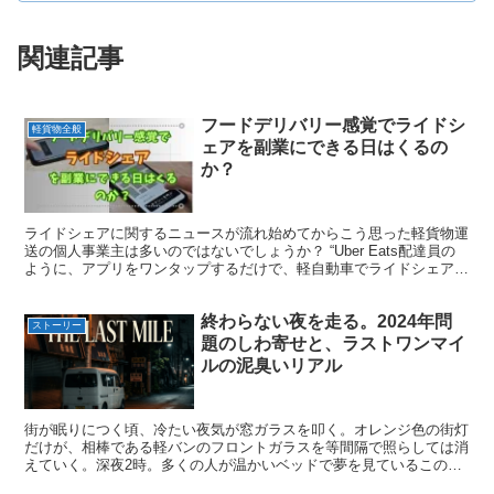
関連記事
フードデリバリー感覚でライドシ
軽貨物全般
ェアを副業にできる日はくるの
か？
ライドシェアに関するニュースが流れ始めてからこう思った軽貨物運
送の個人事業主は多いのではないでしょうか？ “Uber Eats配達員の
ように、アプリをワンタップするだけで、軽自動車でライドシェアを
行えないか？” 私もそう考え、ライドシェアに...
終わらない夜を走る。2024年問
ストーリー
題のしわ寄せと、ラストワンマイ
ルの泥臭いリアル
街が眠りにつく頃、冷たい夜気が窓ガラスを叩く。オレンジ色の街灯
だけが、相棒である軽バンのフロントガラスを等間隔で照らしては消
えていく。深夜2時。多くの人が温かいベッドで夢を見ているこの時
間帯、私たちはまだ「本日の業務」を終えられないでいる。...