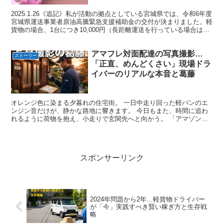
2025.1.26《追記》私が活動の拠点としている宮城県では、令和6年度
宮城県運送事業者原油高騰緊急支援補助金の交付が決まりました。軽
貨物の場合、1台につき10,000円（長距離運送を行っている場合は
+5,000円）支援金が交付されるよう...
アマフレ対面配達の写真撮影…
ストーリー
「正直、めんどくさい」現場ドラ
イバーのリアルな本音と葛藤
オレンジ色に染まる夕暮れの住宅街。 一日中走り回った軽バンのエ
ンジン音だけが、静かな路地に響きます。 今日もまた、時間に追わ
れるように荷物を抱え、小走りで玄関先へと向かう。 「アマゾンで
す！」 ドアが開き、お客様に荷物を手渡す。本来ならここ...
スポンサーリンク
2024年問題から2年…軽貨物ドライバー
が「今」実践すべき賢い稼ぎ方と生存戦
略