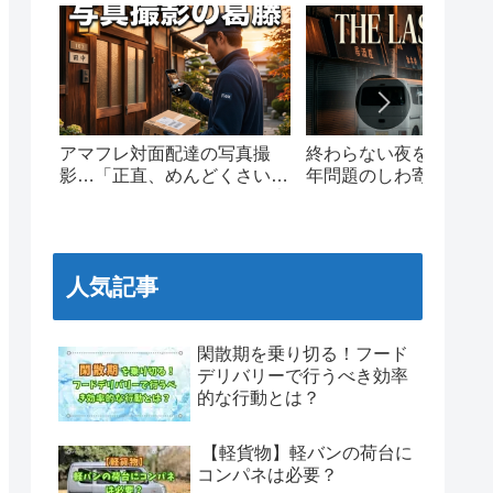
アマフレ対面配達の写真撮
終わらない夜を走る。20
影…「正直、めんどくさい」
年問題のしわ寄せと、
現場ドライバーのリアルな本
ワンマイルの泥臭いリ
音と葛藤
人気記事
閑散期を乗り切る！フード
デリバリーで行うべき効率
的な行動とは？
【軽貨物】軽バンの荷台に
コンパネは必要？