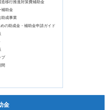
構造移行推進対策費補助金
ー補助金
進助成事業
ための助成金・補助金申請ガイド
点
ト
点
ップ
期間
助金