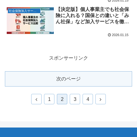
2026.01.15
【決定版】個人事業主でも社会保
社会保険加入サービス
険に入れる？国保との違いと「み
ん社保」など加入サービスを徹底
比較
2026.01.15
スポンサーリンク
次のページ
前
次
1
2
3
4
へ
へ