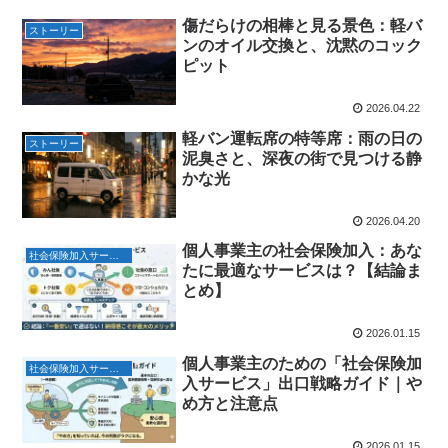
傷だらけの相棒と見る景色：軽バ
ストーリー
ンのオイル交換と、沈黙のコック
ピット
2026.04.22
軽バン運転席の特等席：雨の日の
ストーリー
泥臭さと、深夜の街で見つける静
かな光
2026.04.20
個人事業主の社会保険加入：あな
社会保険加入サービス
たに最適なサービスは？【結論ま
とめ】
2026.01.15
個人事業主のための「社会保険加
社会保険加入サービス
入サービス」出口戦略ガイド｜や
め方と注意点
2026.01.15