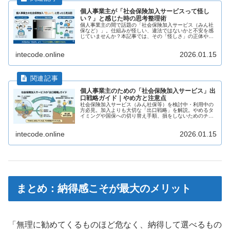
個人事業主が「社会保険加入サービスって怪し
い？」と感じた時の思考整理術
個人事業主の間で話題の「社会保険加入サービス（みん社
保など）」。仕組みが怪しい、違法ではないかと不安を感
じていませんか？本記事では、その「怪しさ」の正体や法
的リスク、加入を判断する際の3つの境界線を解説。メリ
ットだけでなく「納得感」を持って選ぶための思考法を整
intecode.online
2026.01.15
理します。
個人事業主のための「社会保険加入サービス」出
口戦略ガイド｜やめ方と注意点
社会保険加入サービス（みん社保等）を検討中・利用中の
方必見。加入よりも大切な「出口戦略」を解説。やめるタ
イミングや国保への切り替え手順、損をしないためのチェ
ックリストを整理しました。「合わなくなったらやめれば
いい」と思えるための準備を。
intecode.online
2026.01.15
まとめ：納得感こそが最大のメリット
「無理に勧めてくるものほど危なく、納得して選べるもの