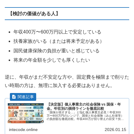
【検討の価値がある人】
年収400万〜600万円以上で安定している
扶養家族がいる（または将来予定がある）
国民健康保険の負担が重いと感じている
将来の年金額を少しでも厚くしたい
逆に、年収がまだ不安定な方や、固定費を極限まで削りた
い時期の方は、無理に加入する必要はありません。
【決定版】個人事業主の社会保険 vs 国保・年
金。年収別の損得ラインを徹底比較
「国保が高すぎる…」と悩む個人事業主必見！年収300
万〜800万円のレンジで、国保と社会保険（みん社保等）
の負担額を徹底比較。年収400万が切り替えの目安？扶養
家族がいると年間60万円以上お得に？損得ラインをシミュ
レーション一覧表で分かりやすく解説します。
intecode.online
2026.01.15