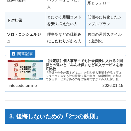
系とフォロー
人
とにかく
月額コスト
低価格に特化したシ
トク社保
を安く
抑えたい人
ンプルプラン
ソロ・コンシェルジ
理事型などの
仕組み
独自の運営スタイル
ュ
にこだわり
がある人
で差別化
【決定版】個人事業主でも社会保険に入れる？国
保との違いと「みん社保」など加入サービスを徹
底比較
「国保と年金が高すぎる…」と悩む個人事業主必見！実は
フリーランスでも社会保険（厚生年金・健康保険）に加入
できるサービスがあるのをご存知ですか？みん社保、社保
の窓口、トク社保、ソロ・コンシェルジュの4社を徹底比
intecode.online
2026.01.15
較。扶養家族がいる方や節税したい方は要チェックです。
3. 後悔しないための「2つの鉄則」