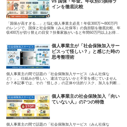
vs 国保・年金。年収別の損得ラ
インを徹底比較
「国保が高すぎる…」と悩む個人事業主必見！年収300万〜800万円
のレンジで、国保と社会保険（みん社保等）の負担額を徹底比較。年
収400万が切り替えの目安？扶養家族がいると年間60万円以上お得
に？損得ラインをシミュレーション一覧表で分かりやすく解説しま
す。
個人事業主が「社会保険加入サー
社会保険加入サービス
ビスって怪しい？」と感じた時の
思考整理術
個人事業主の間で話題の「社会保険加入サービス（みん社保な
ど）」。仕組みが怪しい、違法ではないかと不安を感じていません
か？本記事では、その「怪しさ」の正体や法的リスク、加入を判断す
る際の3つの境界線を解説。メリットだけでなく「納得感」を持って
選ぶための思考法を整理します。
個人事業主の社会保険加入「向い
社会保険加入サービス
ていない人」の7つの特徴
個人事業主の間で話題の「社会保険加入サービス（みん社保な