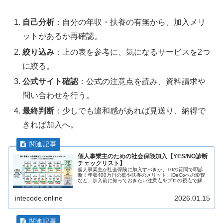
自己分析
：自分の年収・扶養の有無から、加入メリ
ットがあるか再確認。
絞り込み
：上の表を参考に、気になるサービスを2つ
に絞る。
公式サイト確認
：公式の注意点を読み、資料請求や
問い合わせを行う。
最終判断
：少しでも違和感があれば見送り、納得で
きれば加入へ。
個人事業主のための社会保険加入【YES/NO診断
チェックリスト】
個人事業主が社会保険に加入すべきか、10の質問で即診
断！年収400万円の壁や扶養のメリット、iDeCoへの影響
など、加入前に知っておきたい注意点をプロの視点で解
説。損をしないための「YES/NOチェックリスト」で、あ
なたに最適な選択肢がわかります。
intecode.online
2026.01.15