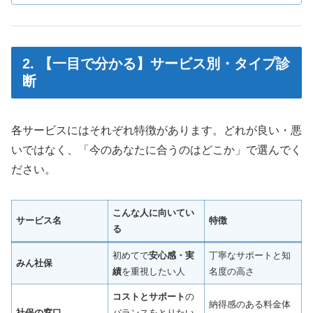
2. 【一目で分かる】サービス別・タイプ診
断
各サービスにはそれぞれ特徴があります。どれが良い・悪
いではなく、「今のあなたに合うのはどこか」で選んでく
ださい。
こんな人に向いてい
サービス名
特徴
る
初めてで
安心感・実
丁寧なサポートと知
みん社保
績
を重視したい人
名度の高さ
コストとサポート
の
納得感のある料金体
社保の窓口
バランスをとりたい