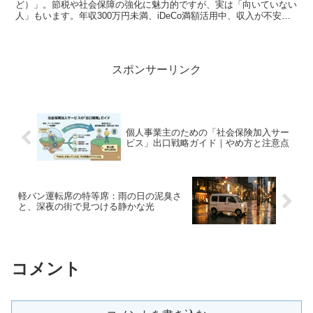
ど）」。節税や社会保障の強化に魅力的ですが、実は「向いていない
人」もいます。年収300万円未満、iDeCo満額活用中、収入が不安定
など、加入前に必ずチェックすべき7つの特徴を解説。損をしないた
めの判断基準を提示します。
スポンサーリンク
個人事業主のための「社会保険加入サー
ビス」出口戦略ガイド｜やめ方と注意点
軽バン運転席の特等席：雨の日の泥臭さ
と、深夜の街で見つける静かな光
コメント