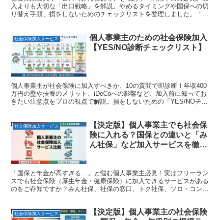
入よりも大切な「出口戦略」を解説。やめるタイミングや国保への切
り替え手順、損をしないためのチェックリストを整理しました。「合
わなくなったらやめればいい」と思えるための準備を。
個人事業主のための社会保険加入
社会保険加入サービス
【YES/NO診断チェックリスト】
個人事業主が社会保険に加入すべきか、10の質問で即診断！年収400
万円の壁や扶養のメリット、iDeCoへの影響など、加入前に知ってお
きたい注意点をプロの視点で解説。損をしないための「YES/NOチェ
ックリスト」で、あなたに最適な選択肢がわかります。
【決定版】個人事業主でも社会保
社会保険加入サービス
険に入れる？国保との違いと「み
ん社保」など加入サービスを徹底
比較
「国保と年金が高すぎる…」と悩む個人事業主必見！実はフリーラン
スでも社会保険（厚生年金・健康保険）に加入できるサービスがある
のをご存知ですか？みん社保、社保の窓口、トク社保、ソロ・コンシ
ェルジュの4社を徹底比較。扶養家族がいる方や節税したい方は要チ
ェックです。
【決定版】個人事業主の社会保険
社会保険加入サービス