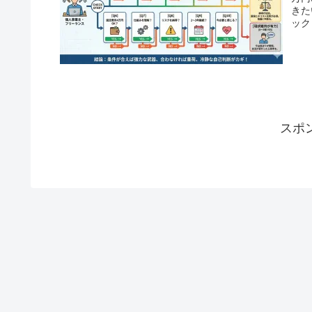
きた
ック
スポ