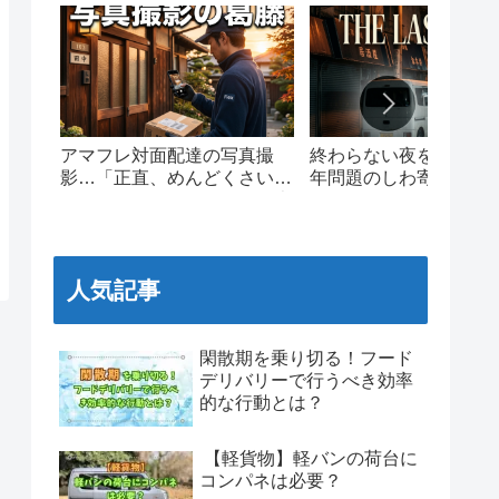
アマフレ対面配達の写真撮
終わらない夜を走る。20
影…「正直、めんどくさい」
年問題のしわ寄せと、
現場ドライバーのリアルな本
ワンマイルの泥臭いリ
音と葛藤
人気記事
閑散期を乗り切る！フード
デリバリーで行うべき効率
的な行動とは？
【軽貨物】軽バンの荷台に
コンパネは必要？