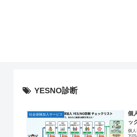
YESNO診断
個
社会保険加入サービス
ッ
個人
万円