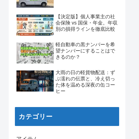
【決定版】個人事業主の社
会保険 vs 国保・年金。年収
別の損得ラインを徹底比較
軽自動車の黒ナンバーを希
望ナンバーにすることはで
きるのか？
大雨の日の軽貨物配送：ず
ぶ濡れの伝票と、冷え切っ
た体を温める深夜の缶コー
ヒー
カテゴリー