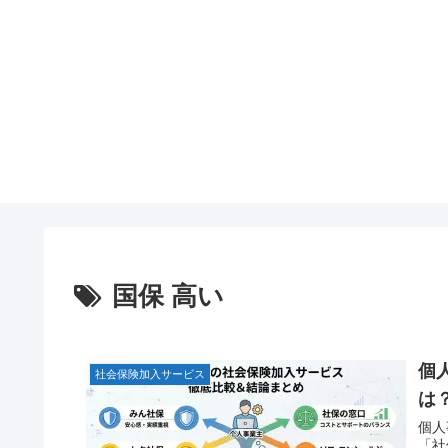
国保 高い
個
社会保険加入サービス
は
個人
「社