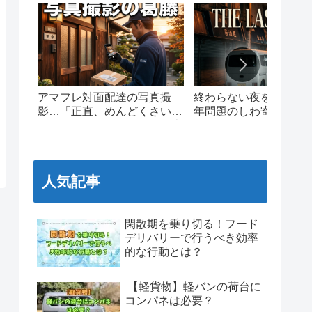
アマフレ対面配達の写真撮
終わらない夜を走る。20
影…「正直、めんどくさい」
年問題のしわ寄せと、
現場ドライバーのリアルな本
ワンマイルの泥臭いリ
音と葛藤
人気記事
閑散期を乗り切る！フード
デリバリーで行うべき効率
的な行動とは？
【軽貨物】軽バンの荷台に
コンパネは必要？