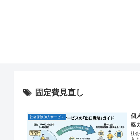
固定費見直し
個
社会保険加入サービス
略
社会
入よ