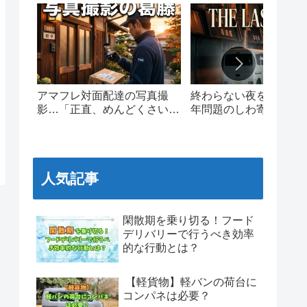
アマフレ対面配達の写真撮
終わらない夜を走る。20
影…「正直、めんどくさい」
年問題のしわ寄せと、
現場ドライバーのリアルな本
ワンマイルの泥臭いリ
音と葛藤
人気記事
閑散期を乗り切る！フード
デリバリーで行うべき効率
的な行動とは？
【軽貨物】軽バンの荷台に
コンパネは必要？