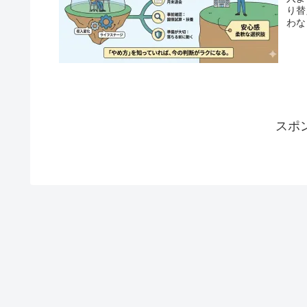
り替
わな
スポ