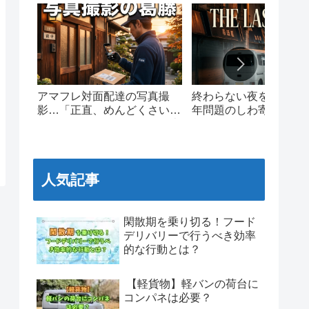
アマフレ対面配達の写真撮
終わらない夜を走る。20
影…「正直、めんどくさい」
年問題のしわ寄せと、
現場ドライバーのリアルな本
ワンマイルの泥臭いリ
音と葛藤
人気記事
閑散期を乗り切る！フード
デリバリーで行うべき効率
的な行動とは？
【軽貨物】軽バンの荷台に
コンパネは必要？