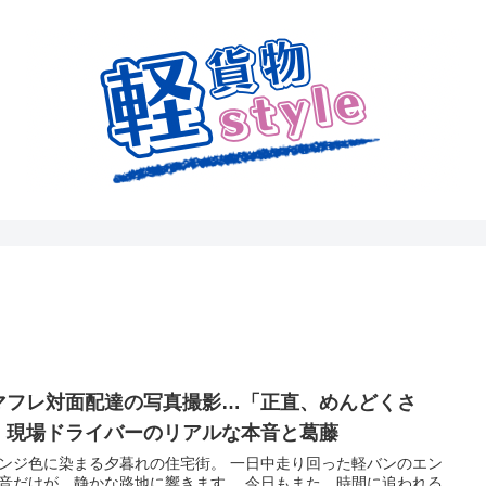
マフレ対面配達の写真撮影…「正直、めんどくさ
」現場ドライバーのリアルな本音と葛藤
ンジ色に染まる夕暮れの住宅街。 一日中走り回った軽バンのエン
音だけが、静かな路地に響きます。 今日もまた、時間に追われる