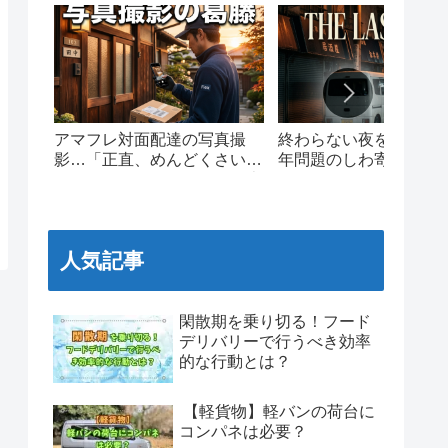
アマフレ対面配達の写真撮
終わらない夜を走る。20
影…「正直、めんどくさい」
年問題のしわ寄せと、
現場ドライバーのリアルな本
ワンマイルの泥臭いリ
音と葛藤
人気記事
閑散期を乗り切る！フード
デリバリーで行うべき効率
的な行動とは？
【軽貨物】軽バンの荷台に
コンパネは必要？